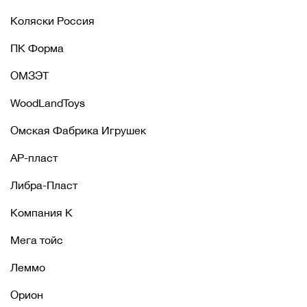
Коляски Россия
ПК Форма
ОМЗЭТ
WoodLandToys
Омская Фабрика Игрушек
АР-пласт
Либра-Пласт
Компания К
Мега тойс
Леммо
Орион