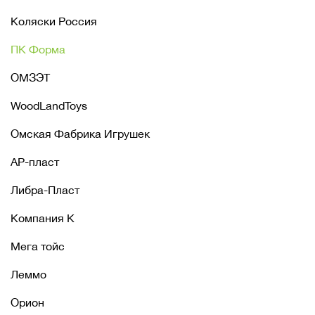
Коляски Россия
ПК Форма
ОМЗЭТ
WoodLandToys
Омская Фабрика Игрушек
АР-пласт
Либра-Пласт
Компания К
Мега тойс
Леммо
Орион