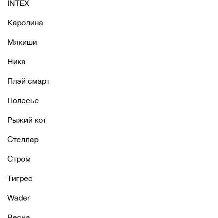
INTEX
Каролина
Мякиши
Ника
Плэй смарт
Полесье
Рыжий кот
Стеллар
Стром
Тигрес
Wader
Весна